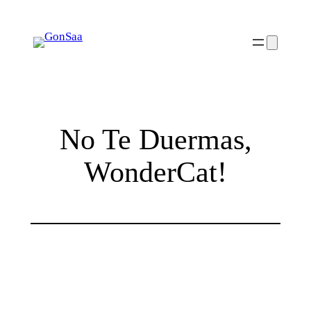
Skip
to
content
No Te Duermas,
WonderCat!