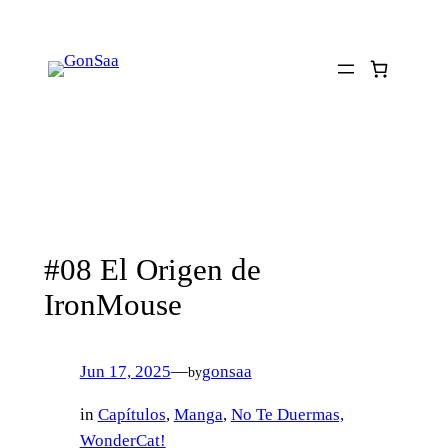
Skip
to
content
#08 El Origen de
IronMouse
Jun 17, 2025
—
gonsaa
by
in
Capítulos
, 
Manga
, 
No Te Duermas,
WonderCat!