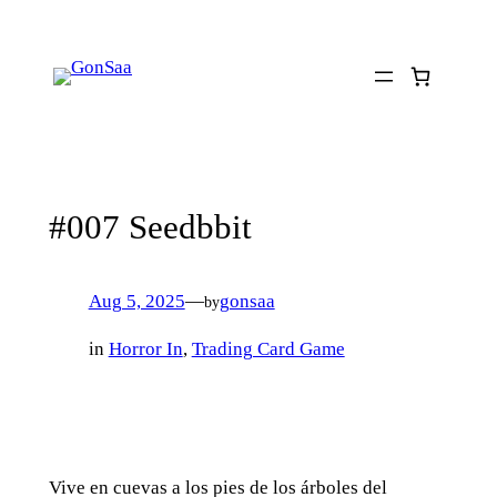
Skip
to
content
#007 Seedbbit
Aug 5, 2025
—
gonsaa
by
in
Horror In
, 
Trading Card Game
Vive en cuevas a los pies de los árboles del