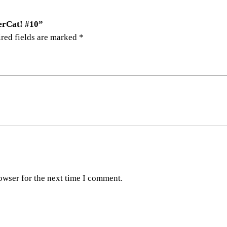
d
e
erCat! #10”
r
red fields are marked
*
C
a
t
!
#
1
0
q
u
a
n
owser for the next time I comment.
t
i
t