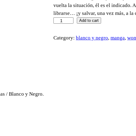
vuelta la situación, él es el indicad
librarse… ¡y salvar, una vez más, a l
N
Add to cart
o
T
Category:
blanco y negro
, 
manga
, 
won
e
D
u
e
r
m
a
as / Blanco y Negro.
s
,
W
o
n