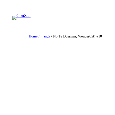
Skip
to
content
Home
/
manga
/ No Te Duermas, WonderCat! #10